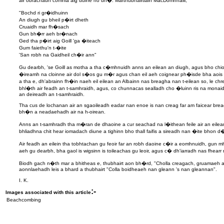
air obrachadh comhla aig duine no dh�. Marthubhairtlain MacDomhnaill,
"Bochd ri gr�idhuinn
An diugh gu bheil p�irt dheth
Cruaidh mar fh�sach
Gun bh�rr aeh br�nach
Ged tha p�irt aig Goill 'ga �iteach
Gum faiethu'n t-�ite
'San robh na Gaidheil ch�ir ann"
Gu dearbh, 'se Goill as motha a tha c�mhnuidh anns an eilean an diugh, agus bho ch
�ireamh na cloinne air dol s�os gu m�r agus chan eil aeh coignear ph�isde bha aois '
a tha e, dh'abrainn fh�in naeh eil eilean an Albainn nas breagha nan t-eilean so, le ch
bhl�th air feadh an t-samhraidh, agus, co chunnacas sealladh cho �luinn ris na monai
an deireadh an t-samhraidh.
Tha cus de lochanan air an sgaoileadh eadar nan enoe is nan creag far am faicear brea
bh�n a neadaehadh air na h-oirean.
Anns an t-samhradh tha m�ran de dhaoine a cur seachad na l�ithean feile air an eile
bhliadhna chit hear iomadach diune a tighinn bho thall faifis a sireadh nan �ite bhon d
Air feadh an eilein tha tobhtachan gu feoir far an robh daoine c�ir a eomhnuidh, gun 
aeh gu dearbh, bha gaol is wigsinn is toileachas gu leoir, agus c� dh'iarradh nas fhearr 
Biodh gach n�th mar a bhitheas e, thubhairt aon bh�rd, "Cholla creagach, gruamaeh 
aonnlaehadh leis a bhard a thubhairt "Colla boidheaeh nan gleann 's nan gleannan".
I. K.
:-
Images associated with this article
Beachcombing