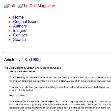
Home
Original Issues
Authors
Images
Contact
Search
Article by
I. K.
(
1983
)
An Colb Gaidhlig, Eilean Choll, M'eilean Cholla
AN COLBH GAIDHLIG
Tha G�idhlig air a'bruidhinn fhathast ann an Colla ged nach 'eil i air a' cleachdadh uire
'eil m�ran G�idhlig aig a'chlann a nis ach b'�bhaist i a bhith air a teagasg anns an sgoi
Tha sinn an d�chas gun sgriobh cuideigin naidheachd no dha ann an G�idhlig air son a
e air a' chlo-bhualadh.
Eilean Cholla
Tha Eilean Cholla mu leth cheud m�le bho'n Oban, agus gheibhtear uige le Caledonian
seachduinn anns a gheamgradh agus eeithir feadh an tsamhraidh. 'Se abair fear ainn ag
aghaidh, ach anns na l�ithean an diugh chan eil na h' uiread de thuathanaich anns an 